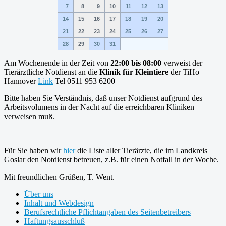
7
8
9
10
11
12
13
14
15
16
17
18
19
20
21
22
23
24
25
26
27
28
29
30
31
Am Wochenende in der Zeit von
22:00 bis 08:00
verweist der
Tierärztliche Notdienst an die
Klinik für Kleintiere
der TiHo
Hannover
Link
Tel 0511 953 6200
Bitte haben Sie Verständnis, daß unser Notdienst aufgrund des
Arbeitsvolumens in der Nacht auf die erreichbaren Kliniken
verweisen muß.
Für Sie haben wir
hier
die Liste aller Tierärzte, die im Landkreis
Goslar den Notdienst betreuen, z.B. für einen Notfall in der Woche.
Mit freundlichen Grüßen, T. Went.
Über uns
Inhalt und Webdesign
Berufsrechtliche Pflichtangaben des Seitenbetreibers
Haftungsausschluß