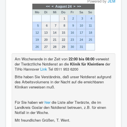
Powered by
JEM
<<
<
August 24
>
>>
Mo
Di
Mi
Do
Fr
Sa
So
1
2
3
4
5
6
7
8
9
10
11
12
13
14
15
16
17
18
19
20
21
22
23
24
25
26
27
28
29
30
31
Am Wochenende in der Zeit von
22:00 bis 08:00
verweist
der Tierärztliche Notdienst an die
Klinik für Kleintiere
der
TiHo Hannover
Link
Tel 0511 953 6200
Bitte haben Sie Verständnis, daß unser Notdienst aufgrund
des Arbeitsvolumens in der Nacht auf die erreichbaren
Kliniken verweisen muß.
Für Sie haben wir
hier
die Liste aller Tierärzte, die im
Landkreis Goslar den Notdienst betreuen, z.B. für einen
Notfall in der Woche.
Mit freundlichen Grüßen, T. Went.