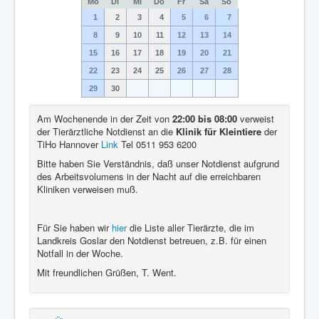
Mo
Di
Mi
Do
Fr
Sa
So
1
2
3
4
5
6
7
8
9
10
11
12
13
14
15
16
17
18
19
20
21
22
23
24
25
26
27
28
29
30
Am Wochenende in der Zeit von
22:00 bis 08:00
verweist
der Tierärztliche Notdienst an die
Klinik für Kleintiere
der
TiHo Hannover
Link
Tel 0511 953 6200
Bitte haben Sie Verständnis, daß unser Notdienst aufgrund
des Arbeitsvolumens in der Nacht auf die erreichbaren
Kliniken verweisen muß.
Für Sie haben wir
hier
die Liste aller Tierärzte, die im
Landkreis Goslar den Notdienst betreuen, z.B. für einen
Notfall in der Woche.
Mit freundlichen Grüßen, T. Went.