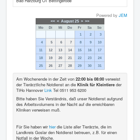
Bad Harzburg OT Bettingerode
Powered by
JEM
<<
<
August 25
>
>>
Mo
Di
Mi
Do
Fr
Sa
So
1
2
3
4
5
6
7
8
9
10
11
12
13
14
15
16
17
18
19
20
21
22
23
24
25
26
27
28
29
30
31
Am Wochenende in der Zeit von
22:00 bis 08:00
verweist
der Tierärztliche Notdienst an die
Klinik für Kleintiere
der
TiHo Hannover
Link
Tel 0511 953 6200
Bitte haben Sie Verständnis, daß unser Notdienst aufgrund
des Arbeitsvolumens in der Nacht auf die erreichbaren
Kliniken verweisen muß.
Für Sie haben wir
hier
die Liste aller Tierärzte, die im
Landkreis Goslar den Notdienst betreuen, z.B. für einen
Notfall in der Woche.