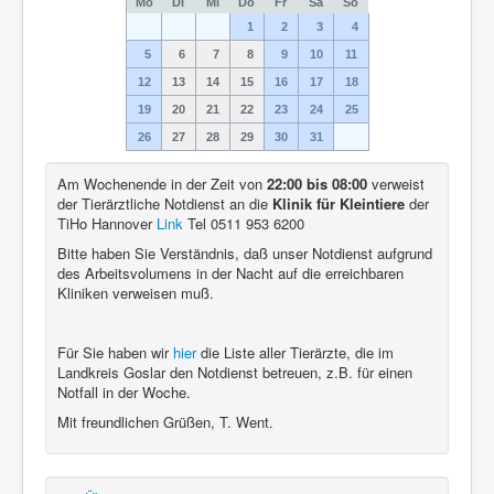
Mo
Di
Mi
Do
Fr
Sa
So
1
2
3
4
5
6
7
8
9
10
11
12
13
14
15
16
17
18
19
20
21
22
23
24
25
26
27
28
29
30
31
Am Wochenende in der Zeit von
22:00 bis 08:00
verweist
der Tierärztliche Notdienst an die
Klinik für Kleintiere
der
TiHo Hannover
Link
Tel 0511 953 6200
Bitte haben Sie Verständnis, daß unser Notdienst aufgrund
des Arbeitsvolumens in der Nacht auf die erreichbaren
Kliniken verweisen muß.
Für Sie haben wir
hier
die Liste aller Tierärzte, die im
Landkreis Goslar den Notdienst betreuen, z.B. für einen
Notfall in der Woche.
Mit freundlichen Grüßen, T. Went.