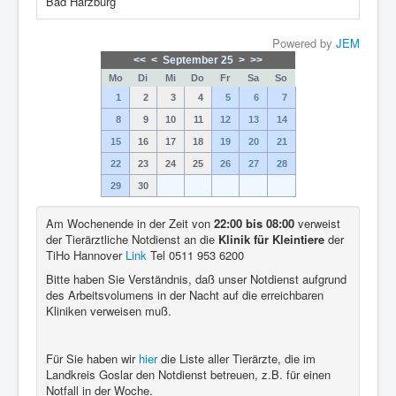
Bad Harzburg
Powered by
JEM
<<
<
September 25
>
>>
Mo
Di
Mi
Do
Fr
Sa
So
1
2
3
4
5
6
7
8
9
10
11
12
13
14
15
16
17
18
19
20
21
22
23
24
25
26
27
28
29
30
Am Wochenende in der Zeit von
22:00 bis 08:00
verweist
der Tierärztliche Notdienst an die
Klinik für Kleintiere
der
TiHo Hannover
Link
Tel 0511 953 6200
Bitte haben Sie Verständnis, daß unser Notdienst aufgrund
des Arbeitsvolumens in der Nacht auf die erreichbaren
Kliniken verweisen muß.
Für Sie haben wir
hier
die Liste aller Tierärzte, die im
Landkreis Goslar den Notdienst betreuen, z.B. für einen
Notfall in der Woche.