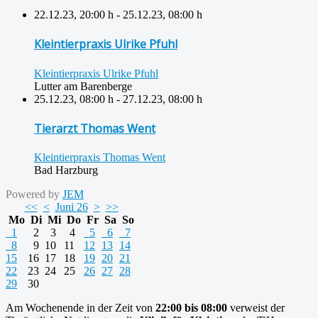
22.12.23
,
20:00 h
-
25.12.23
,
08:00 h
Kleintierpraxis Ulrike Pfuhl
Kleintierpraxis Ulrike Pfuhl
Lutter am Barenberge
25.12.23
,
08:00 h
-
27.12.23
,
08:00 h
Tierarzt Thomas Went
Kleintierpraxis Thomas Went
Bad Harzburg
Powered by
JEM
<<
<
Juni 26
>
>>
Mo
Di
Mi
Do
Fr
Sa
So
1
2
3
4
5
6
7
8
9
10
11
12
13
14
15
16
17
18
19
20
21
22
23
24
25
26
27
28
29
30
Am Wochenende in der Zeit von
22:00 bis 08:00
verweist der