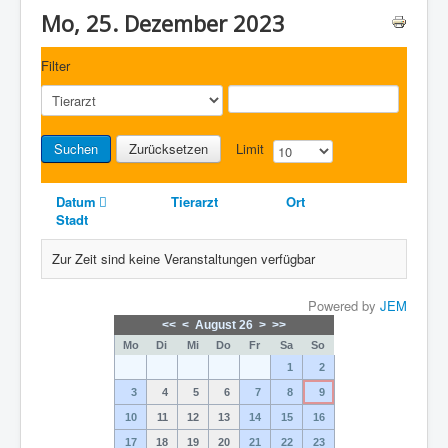
Mo, 25. Dezember 2023
Filter
Suchen
Zurücksetzen
Limit
Datum
Tierarzt
Ort
Stadt
Zur Zeit sind keine Veranstaltungen verfügbar
Powered by
JEM
<<
<
August 26
>
>>
Mo
Di
Mi
Do
Fr
Sa
So
1
2
3
4
5
6
7
8
9
10
11
12
13
14
15
16
17
18
19
20
21
22
23