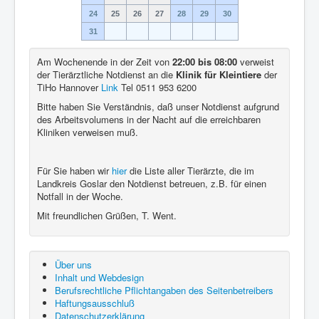
24
25
26
27
28
29
30
31
Am Wochenende in der Zeit von
22:00 bis 08:00
verweist
der Tierärztliche Notdienst an die
Klinik für Kleintiere
der
TiHo Hannover
Link
Tel 0511 953 6200
Bitte haben Sie Verständnis, daß unser Notdienst aufgrund
des Arbeitsvolumens in der Nacht auf die erreichbaren
Kliniken verweisen muß.
Für Sie haben wir
hier
die Liste aller Tierärzte, die im
Landkreis Goslar den Notdienst betreuen, z.B. für einen
Notfall in der Woche.
Mit freundlichen Grüßen, T. Went.
Über uns
Inhalt und Webdesign
Berufsrechtliche Pflichtangaben des Seitenbetreibers
Haftungsausschluß
Datenschutzerklärung