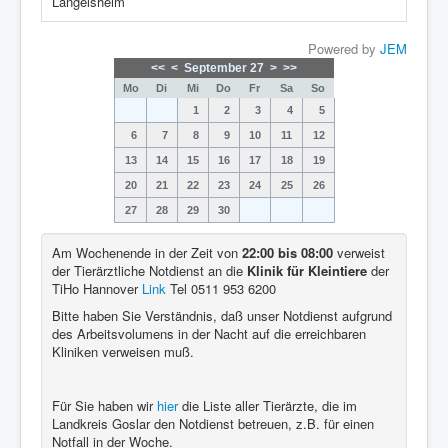
Langelsheim
Powered by
JEM
<<
<
September 27
>
>>
Mo
Di
Mi
Do
Fr
Sa
So
1
2
3
4
5
6
7
8
9
10
11
12
13
14
15
16
17
18
19
20
21
22
23
24
25
26
27
28
29
30
Am Wochenende in der Zeit von
22:00 bis 08:00
verweist
der Tierärztliche Notdienst an die
Klinik für Kleintiere
der
TiHo Hannover
Link
Tel 0511 953 6200
Bitte haben Sie Verständnis, daß unser Notdienst aufgrund
des Arbeitsvolumens in der Nacht auf die erreichbaren
Kliniken verweisen muß.
Für Sie haben wir
hier
die Liste aller Tierärzte, die im
Landkreis Goslar den Notdienst betreuen, z.B. für einen
Notfall in der Woche.