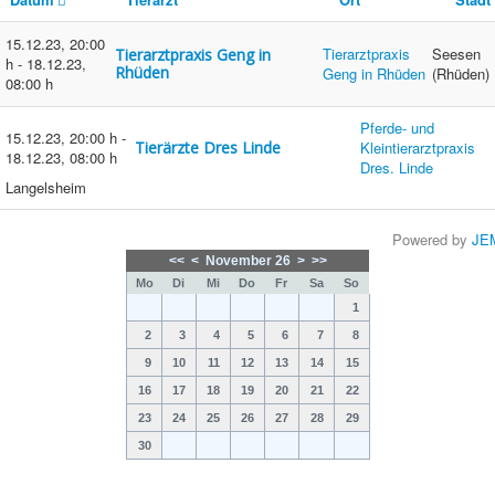
15.12.23
,
20:00
Tierarztpraxis
Seesen
Tierarztpraxis Geng in
h
-
18.12.23
,
Rhüden
Geng in Rhüden
(Rhüden)
08:00 h
Pferde- und
15.12.23
,
20:00 h
-
Tierärzte Dres Linde
Kleintierarztpraxis
18.12.23
,
08:00 h
Dres. Linde
Langelsheim
Powered by
JE
<<
<
November 26
>
>>
Mo
Di
Mi
Do
Fr
Sa
So
1
2
3
4
5
6
7
8
9
10
11
12
13
14
15
16
17
18
19
20
21
22
23
24
25
26
27
28
29
30