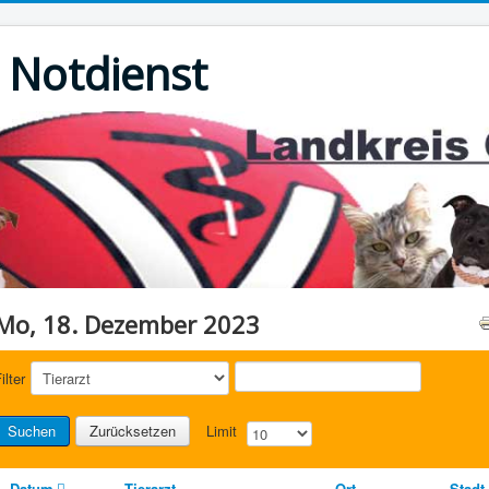
r Notdienst
Mo, 18. Dezember 2023
ilter
Suchen
Zurücksetzen
Limit
Datum
Tierarzt
Ort
Stadt