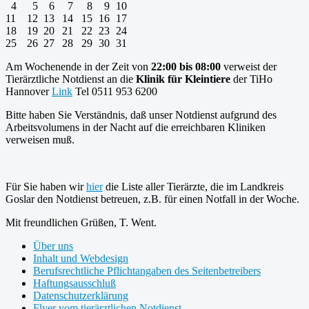
4
5
6
7
8
9
10
11
12
13
14
15
16
17
18
19
20
21
22
23
24
25
26
27
28
29
30
31
Am Wochenende in der Zeit von
22:00 bis 08:00
verweist der
Tierärztliche Notdienst an die
Klinik für Kleintiere
der TiHo
Hannover
Link
Tel 0511 953 6200
Bitte haben Sie Verständnis, daß unser Notdienst aufgrund des
Arbeitsvolumens in der Nacht auf die erreichbaren Kliniken
verweisen muß.
Für Sie haben wir
hier
die Liste aller Tierärzte, die im Landkreis
Goslar den Notdienst betreuen, z.B. für einen Notfall in der Woche.
Mit freundlichen Grüßen, T. Went.
Über uns
Inhalt und Webdesign
Berufsrechtliche Pflichtangaben des Seitenbetreibers
Haftungsausschluß
Datenschutzerklärung
Flyer vom tierärztlichen Notdienst