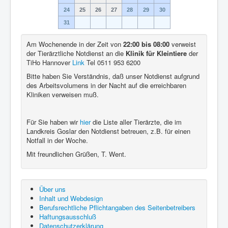
24
25
26
27
28
29
30
31
Am Wochenende in der Zeit von
22:00 bis 08:00
verweist
der Tierärztliche Notdienst an die
Klinik für Kleintiere
der
TiHo Hannover
Link
Tel 0511 953 6200
Bitte haben Sie Verständnis, daß unser Notdienst aufgrund
des Arbeitsvolumens in der Nacht auf die erreichbaren
Kliniken verweisen muß.
Für Sie haben wir
hier
die Liste aller Tierärzte, die im
Landkreis Goslar den Notdienst betreuen, z.B. für einen
Notfall in der Woche.
Mit freundlichen Grüßen, T. Went.
Über uns
Inhalt und Webdesign
Berufsrechtliche Pflichtangaben des Seitenbetreibers
Haftungsausschluß
Datenschutzerklärung