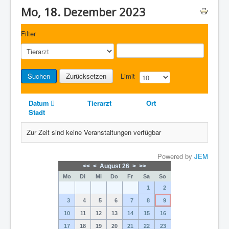
Mo, 18. Dezember 2023
Filter
Suchen
Zurücksetzen
Limit
Datum
Tierarzt
Ort
Stadt
Zur Zeit sind keine Veranstaltungen verfügbar
Powered by
JEM
<<
<
August 26
>
>>
Mo
Di
Mi
Do
Fr
Sa
So
1
2
3
4
5
6
7
8
9
10
11
12
13
14
15
16
17
18
19
20
21
22
23