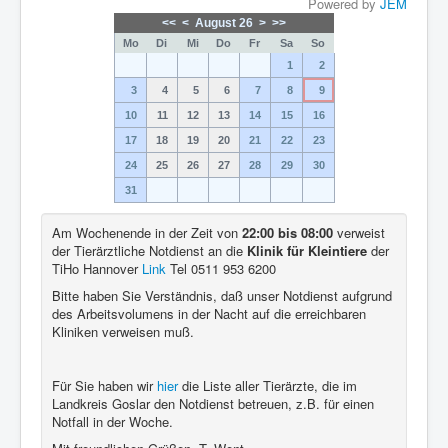
Powered by
JEM
<<
<
August 26
>
>>
Mo
Di
Mi
Do
Fr
Sa
So
1
2
3
4
5
6
7
8
9
10
11
12
13
14
15
16
17
18
19
20
21
22
23
24
25
26
27
28
29
30
31
Am Wochenende in der Zeit von
22:00 bis 08:00
verweist
der Tierärztliche Notdienst an die
Klinik für Kleintiere
der
TiHo Hannover
Link
Tel 0511 953 6200
Bitte haben Sie Verständnis, daß unser Notdienst aufgrund
des Arbeitsvolumens in der Nacht auf die erreichbaren
Kliniken verweisen muß.
Für Sie haben wir
hier
die Liste aller Tierärzte, die im
Landkreis Goslar den Notdienst betreuen, z.B. für einen
Notfall in der Woche.