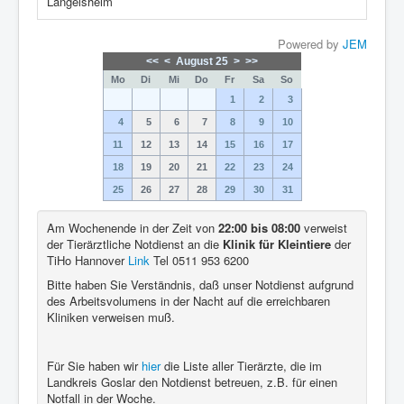
Langelsheim
Powered by
JEM
<<
<
August 25
>
>>
Mo
Di
Mi
Do
Fr
Sa
So
1
2
3
4
5
6
7
8
9
10
11
12
13
14
15
16
17
18
19
20
21
22
23
24
25
26
27
28
29
30
31
Am Wochenende in der Zeit von
22:00 bis 08:00
verweist
der Tierärztliche Notdienst an die
Klinik für Kleintiere
der
TiHo Hannover
Link
Tel 0511 953 6200
Bitte haben Sie Verständnis, daß unser Notdienst aufgrund
des Arbeitsvolumens in der Nacht auf die erreichbaren
Kliniken verweisen muß.
Für Sie haben wir
hier
die Liste aller Tierärzte, die im
Landkreis Goslar den Notdienst betreuen, z.B. für einen
Notfall in der Woche.