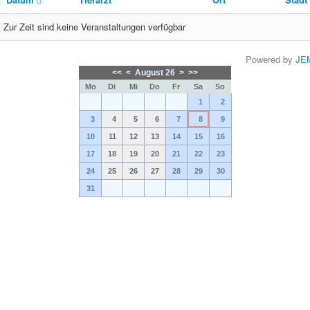
Zur Zeit sind keine Veranstaltungen verfügbar
Powered by
JE
<<
<
August 26
>
>>
Mo
Di
Mi
Do
Fr
Sa
So
1
2
3
4
5
6
7
8
9
10
11
12
13
14
15
16
17
18
19
20
21
22
23
24
25
26
27
28
29
30
31