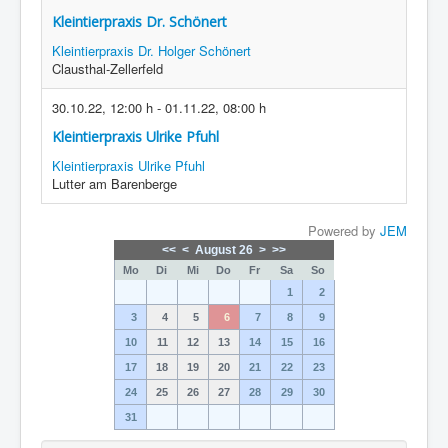
Kleintierpraxis Dr. Schönert
Kleintierpraxis Dr. Holger Schönert
Clausthal-Zellerfeld
30.10.22
,
12:00 h
-
01.11.22
,
08:00 h
Kleintierpraxis Ulrike Pfuhl
Kleintierpraxis Ulrike Pfuhl
Lutter am Barenberge
Powered by
JEM
<<
<
August 26
>
>>
Mo
Di
Mi
Do
Fr
Sa
So
1
2
3
4
5
6
7
8
9
10
11
12
13
14
15
16
17
18
19
20
21
22
23
24
25
26
27
28
29
30
31