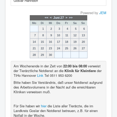
Goslar Hahndorf
Powered by
JEM
<<
<
Juni 27
>
>>
Mo
Di
Mi
Do
Fr
Sa
So
1
2
3
4
5
6
7
8
9
10
11
12
13
14
15
16
17
18
19
20
21
22
23
24
25
26
27
28
29
30
Am Wochenende in der Zeit von
22:00 bis 08:00
verweist
der Tierärztliche Notdienst an die
Klinik für Kleintiere
der
TiHo Hannover
Link
Tel 0511 953 6200
Bitte haben Sie Verständnis, daß unser Notdienst aufgrund
des Arbeitsvolumens in der Nacht auf die erreichbaren
Kliniken verweisen muß.
Für Sie haben wir
hier
die Liste aller Tierärzte, die im
Landkreis Goslar den Notdienst betreuen, z.B. für einen
Notfall in der Woche.