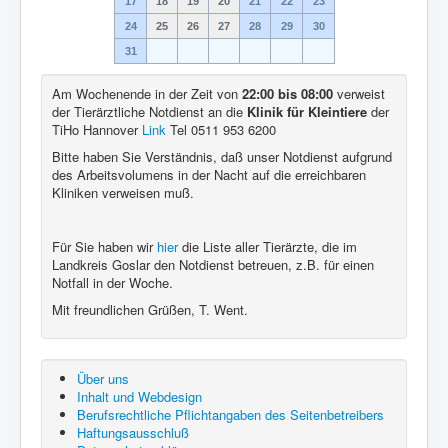
17
18
19
20
21
22
23
24
25
26
27
28
29
30
31
Am Wochenende in der Zeit von
22:00 bis 08:00
verweist
der Tierärztliche Notdienst an die
Klinik für Kleintiere
der
TiHo Hannover
Link
Tel 0511 953 6200
Bitte haben Sie Verständnis, daß unser Notdienst aufgrund
des Arbeitsvolumens in der Nacht auf die erreichbaren
Kliniken verweisen muß.
Für Sie haben wir
hier
die Liste aller Tierärzte, die im
Landkreis Goslar den Notdienst betreuen, z.B. für einen
Notfall in der Woche.
Mit freundlichen Grüßen, T. Went.
Über uns
Inhalt und Webdesign
Berufsrechtliche Pflichtangaben des Seitenbetreibers
Haftungsausschluß