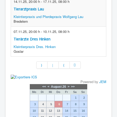
14.11.25
,
20:00 h
-
17.11.25
,
08:00 h
Tierarztpraxis Lau
Kleintierpraxis und Pferdepraxis Wolfgang Lau
Bredelem
07.11.25
,
20:00 h
-
10.11.25
,
08:00 h
Tierärzte Dres Hinken
Kleintierpraxis Dres. Hinken
Goslar
Powered by
JEM
<<
<
August 26
>
>>
Mo
Di
Mi
Do
Fr
Sa
So
1
2
3
4
5
6
7
8
9
10
11
12
13
14
15
16