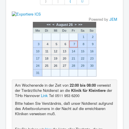
Powered by
JEM
<<
<
August 26
>
>>
Mo
Di
Mi
Do
Fr
Sa
So
1
2
3
4
5
6
7
8
9
10
11
12
13
14
15
16
17
18
19
20
21
22
23
24
25
26
27
28
29
30
31
Am Wochenende in der Zeit von
22:00 bis 08:00
verweist
der Tierärztliche Notdienst an die
Klinik für Kleintiere
der
TiHo Hannover
Link
Tel 0511 953 6200
Bitte haben Sie Verständnis, daß unser Notdienst aufgrund
des Arbeitsvolumens in der Nacht auf die erreichbaren
Kliniken verweisen muß.