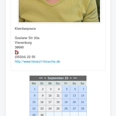
Kleintierpraxis
Goslarer Str 20a
Vienenburg
38690
(05324) 22 55
http://www.tierarzt-hünsche.de
<<
<
September 25
>
>>
Mo
Di
Mi
Do
Fr
Sa
So
1
2
3
4
5
6
7
8
9
10
11
12
13
14
15
16
17
18
19
20
21
22
23
24
25
26
27
28
29
30