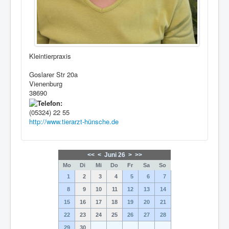
Kleintierpraxis
Goslarer Str 20a
Vienenburg
38690
(05324) 22 55
http://www.tierarzt-hünsche.de
<<
<
Juni 26
>
>>
Mo
Di
Mi
Do
Fr
Sa
So
1
2
3
4
5
6
7
8
9
10
11
12
13
14
15
16
17
18
19
20
21
22
23
24
25
26
27
28
29
30