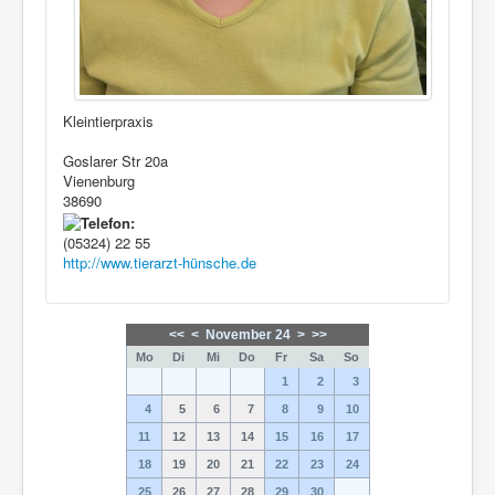
Kleintierpraxis
Goslarer Str 20a
Vienenburg
38690
(05324) 22 55
http://www.tierarzt-hünsche.de
<<
<
November 24
>
>>
Mo
Di
Mi
Do
Fr
Sa
So
1
2
3
4
5
6
7
8
9
10
11
12
13
14
15
16
17
18
19
20
21
22
23
24
25
26
27
28
29
30