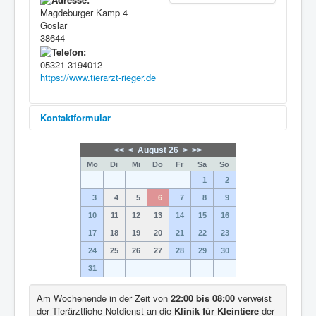
Magdeburger Kamp 4
Goslar
38644
05321 3194012
https://www.tierarzt-rieger.de
Kontaktformular
<<
<
August 26
>
>>
Eine E-Mail senden
Mo
Di
Mi
Do
Fr
Sa
So
1
2
3
4
5
6
7
8
9
*
Benötigtes Feld
10
11
12
13
14
15
16
Name
*
17
18
19
20
21
22
23
24
25
26
27
28
29
30
31
E-Mail
*
Am Wochenende in der Zeit von
22:00 bis 08:00
verweist
der Tierärztliche Notdienst an die
Klinik für Kleintiere
der