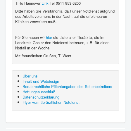
TiHo Hannover
Link
Tel 0511 953 6200
Betreff
*
Bitte haben Sie Verständnis, daß unser Notdienst aufgrund
des Arbeitsvolumens in der Nacht auf die erreichbaren
Kliniken verweisen muß.
Nachricht
*
Für Sie haben wir
hier
die Liste aller Tierärzte, die im
Landkreis Goslar den Notdienst betreuen, z.B. für einen
Notfall in der Woche.
Mit freundlichen Grüßen, T. Went.
Über uns
Inhalt und Webdesign
Berufsrechtliche Pflichtangaben des Seitenbetreibers
Haftungsausschluß
E-Mail senden
Datenschutzerklärung
Flyer vom tierärztlichen Notdienst