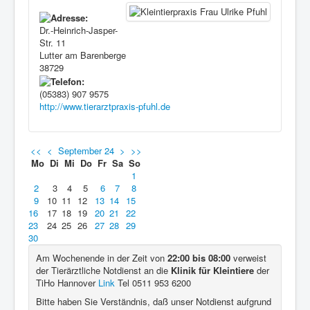
Dr.-Heinrich-Jasper-
Str. 11
Lutter am Barenberge
38729
(05383) 907 9575
http://www.tierarztpraxis-pfuhl.de
<<
<
September 24
>
>>
Mo
Di
Mi
Do
Fr
Sa
So
1
2
3
4
5
6
7
8
9
10
11
12
13
14
15
16
17
18
19
20
21
22
23
24
25
26
27
28
29
30
Am Wochenende in der Zeit von
22:00 bis 08:00
verweist
der Tierärztliche Notdienst an die
Klinik für Kleintiere
der
TiHo Hannover
Link
Tel 0511 953 6200
Bitte haben Sie Verständnis, daß unser Notdienst aufgrund