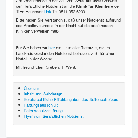
Am Wochenende in der Zeit von
22:00 bis 08:00
verweist
der Tierärztliche Notdienst an die
Klinik für Kleintiere
der
TiHo Hannover
Link
Tel 0511 953 6200
Bitte haben Sie Verständnis, daß unser Notdienst aufgrund
des Arbeitsvolumens in der Nacht auf die erreichbaren
Kliniken verweisen muß.
Für Sie haben wir
hier
die Liste aller Tierärzte, die im
Landkreis Goslar den Notdienst betreuen, z.B. für einen
Notfall in der Woche.
Mit freundlichen Grüßen, T. Went.
Über uns
Inhalt und Webdesign
Berufsrechtliche Pflichtangaben des Seitenbetreibers
Haftungsausschluß
Datenschutzerklärung
Flyer vom tierärztlichen Notdienst