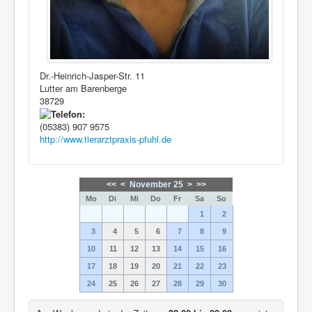
Dr.-Heinrich-Jasper-Str. 11
Lutter am Barenberge
38729
(05383) 907 9575
http://www.tierarztpraxis-pfuhl.de
<<
<
November 25
>
>>
Mo
Di
Mi
Do
Fr
Sa
So
1
2
3
4
5
6
7
8
9
10
11
12
13
14
15
16
17
18
19
20
21
22
23
24
25
26
27
28
29
30