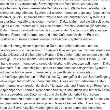
können die (1) verwendeten Browsertypen und Versionen, (2) das vom
ugreifenden System verwendete Betriebssystem, (3) die Internetseite, von
elcher ein zugreifendes System auf unsere Internetseite gelangt (sogenannte
eferrer), (4) die Unterwebseiten, welche über ein zugreifendes System auf
nserer Internetseite angesteuert werden, (5) das Datum und die Uhrzeit eines
ugriffs auf die Internetseite, (6) eine Internet-Protokoll-Adresse (IP-Adresse),
7) der Internet-Service-Provider des zugreifenden Systems und (8) sonstige
hnliche Daten und Informationen, die der Gefahrenabwehr im Falle von
Angriffen auf unsere informationstechnologischen Systeme dienen.
ei der Nutzung dieser allgemeinen Daten und Informationen zieht die
Tierarztpraxis und Tierpension Pfotenland Ansprechpartner Thomas Went kein
Rückschlüsse auf die betroffene Person. Diese Informationen werden vielmehr
enötigt, um (1) die Inhalte unserer Internetseite korrekt auszuliefern, (2) die
nhalte unserer Internetseite sowie die Werbung für diese zu optimieren, (3) di
dauerhafte Funktionsfähigkeit unserer informationstechnologischen Systeme
nd der Technik unserer Internetseite zu gewährleisten sowie (4) um
trafverfolgungsbehörden im Falle eines Cyberangriffes die zur Strafverfolgun
notwendigen Informationen bereitzustellen. Diese anonym erhobenen Daten
nd Informationen werden durch die Tierarztpraxis und Tierpension Pfotenland
Ansprechpartner Thomas Went daher einerseits statistisch und ferner mit dem
Ziel ausgewertet, den Datenschutz und die Datensicherheit in unserem
nternehmen zu erhöhen, um letztlich ein optimales Schutzniveau für die von
uns verarbeiteten personenbezogenen Daten sicherzustellen. Die anonymen
aten der Server-Logfiles werden getrennt von allen durch eine betroffene