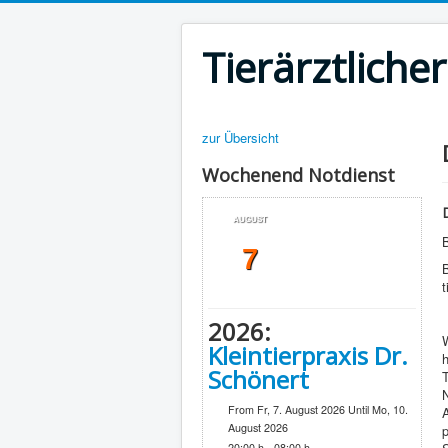
Tierärztliche
zur Übersicht
Wochenend Notdienst
AUGUST
B
7
B
t
2026:
Kleintierpraxis Dr.
h
Schönert
N
From Fr, 7. August 2026 Until Mo, 10.
August 2026
20:00 h - 08:00 h