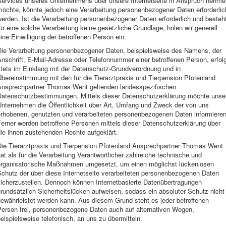
Services unseres Unternehmens über unsere Internetseite in Anspruch nehme
möchte, könnte jedoch eine Verarbeitung personenbezogener Daten erforderlic
erden. Ist die Verarbeitung personenbezogener Daten erforderlich und besteh
ür eine solche Verarbeitung keine gesetzliche Grundlage, holen wir generell
ine Einwilligung der betroffenen Person ein.
Die Verarbeitung personenbezogener Daten, beispielsweise des Namens, der
nschrift, E-Mail-Adresse oder Telefonnummer einer betroffenen Person, erfol
stets im Einklang mit der Datenschutz-Grundverordnung und in
bereinstimmung mit den für die Tierarztpraxis und Tierpension Pfotenland
Ansprechpartner Thomas Went geltenden landesspezifischen
Datenschutzbestimmungen. Mittels dieser Datenschutzerklärung möchte unse
Unternehmen die Öffentlichkeit über Art, Umfang und Zweck der von uns
erhobenen, genutzten und verarbeiteten personenbezogenen Daten informieren
erner werden betroffene Personen mittels dieser Datenschutzerklärung über
ie ihnen zustehenden Rechte aufgeklärt.
Die Tierarztpraxis und Tierpension Pfotenland Ansprechpartner Thomas Went
at als für die Verarbeitung Verantwortlicher zahlreiche technische und
organisatorische Maßnahmen umgesetzt, um einen möglichst lückenlosen
Schutz der über diese Internetseite verarbeiteten personenbezogenen Daten
sicherzustellen. Dennoch können Internetbasierte Datenübertragungen
rundsätzlich Sicherheitslücken aufweisen, sodass ein absoluter Schutz nicht
ewährleistet werden kann. Aus diesem Grund steht es jeder betroffenen
Person frei, personenbezogene Daten auch auf alternativen Wegen,
eispielsweise telefonisch, an uns zu übermitteln.