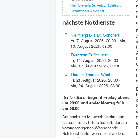
Kleintierpraxis Dr. Holger Schönert
w
Tierärztlicher Notdienst
f
nächste Notdienste
e
Kleintierpraxis Dr. Schönert
A
Fr, 7. August 2026
,
20:00
-
Mo,
10. August 2026
,
08:00
Ü
Tierärztin Dr Steinert
Fr, 14. August 2026
,
20:00
-
Mo, 17. August 2026
,
08:00
Tierarzt Thomas Went
F
Fr, 21. August 2026
,
20:00
-
d
Mo, 24. August 2026
,
08:00
h
Der Notdienst
beginnt Freitag abend
um 20:00 und endet Montag früh
um 08:00
.
Am nächsten Mittwoch nachmittag
g
hat der Tierarzt Bereitschaft, der am
g
vorangegangenen Wochenende
Notdienst hatte (wenn nicht anders
b