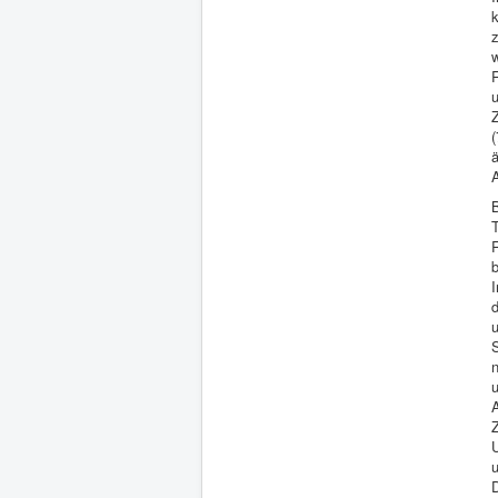
z
w
R
u
Z
(
ä
B
b
I
u
S
u
U
D