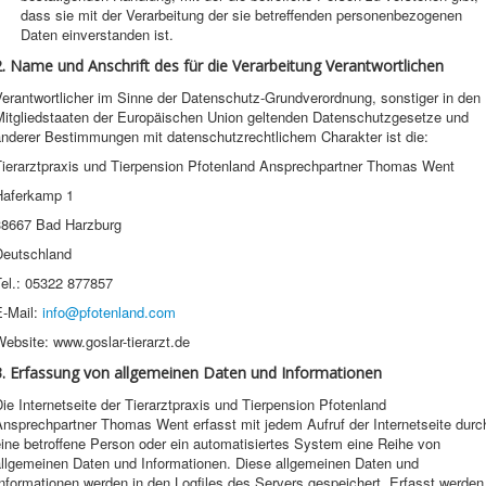
dass sie mit der Verarbeitung der sie betreffenden personenbezogenen
Daten einverstanden ist.
2. Name und Anschrift des für die Verarbeitung Verantwortlichen
erantwortlicher im Sinne der Datenschutz-Grundverordnung, sonstiger in den
Mitgliedstaaten der Europäischen Union geltenden Datenschutzgesetze und
anderer Bestimmungen mit datenschutzrechtlichem Charakter ist die:
Tierarztpraxis und Tierpension Pfotenland Ansprechpartner Thomas Went
Haferkamp 1
38667 Bad Harzburg
Deutschland
Tel.: 05322 877857
E-Mail:
info@pfotenland.com
ebsite: www.goslar-tierarzt.de
3. Erfassung von allgemeinen Daten und Informationen
ie Internetseite der Tierarztpraxis und Tierpension Pfotenland
Ansprechpartner Thomas Went erfasst mit jedem Aufruf der Internetseite durc
ine betroffene Person oder ein automatisiertes System eine Reihe von
allgemeinen Daten und Informationen. Diese allgemeinen Daten und
nformationen werden in den Logfiles des Servers gespeichert. Erfasst werden