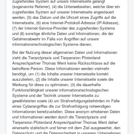
zugreifendes System auf unsere Internetseite gelangt
(sogenannte Referrer), (4) die Unterwebseiten, welche über ein
zugreifendes System auf unserer Internetseite angesteuert
werden, (5) das Datum und die Uhrzeit eines Zugriffs auf die
Internetseite, (6) eine Internet-Protokoll-Adresse (IP-Adresse),
(7) der Internet-Service-Provider des zugreifenden Systems
und (8) sonstige ähnliche Daten und Informationen, die der
Gefahrenabwehr im Falle von Angriffen auf unsere
informationstechnologischen Systeme dienen.
Bei der Nutzung dieser allgemeinen Daten und Informationen
zieht die Tierarztpraxis und Tierpension Pfotenland
Ansprechpartner Thomas Went keine Rückschlüsse auf die
betroffene Person. Diese Informationen werden vielmehr
benötigt, um (1) die Inhalte unserer Internetseite korrekt
auszuliefern, (2) die Inhalte unserer Internetseite sowie die
Werbung für diese zu optimieren, (3) die dauerhafte
Funktionsfähigkeit unserer informationstechnologischen
Systeme und der Technik unserer Internetseite zu
gewährleisten sowie (4) um Strafverfolgungsbehörden im Falle
eines Cyberangriffes die zur Strafverfolgung notwendigen
Informationen bereitzustellen. Diese anonym erhobenen Daten
und Informationen werden durch die Tierarztpraxis und
Tierpension Pfotenland Ansprechpartner Thomas Went daher
einerseits statistisch und ferner mit dem Ziel ausgewertet, den
Datenschutz und die Datensicherheit in unserem Unternehmen