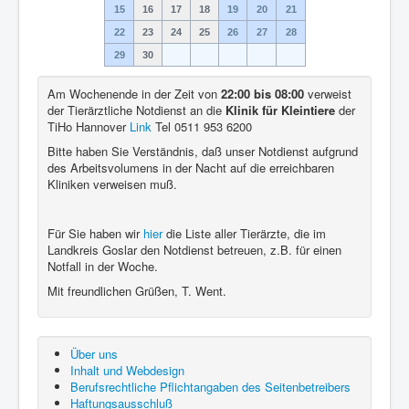
15
16
17
18
19
20
21
22
23
24
25
26
27
28
29
30
Am Wochenende in der Zeit von
22:00 bis 08:00
verweist
der Tierärztliche Notdienst an die
Klinik für Kleintiere
der
TiHo Hannover
Link
Tel 0511 953 6200
Bitte haben Sie Verständnis, daß unser Notdienst aufgrund
des Arbeitsvolumens in der Nacht auf die erreichbaren
Kliniken verweisen muß.
Für Sie haben wir
hier
die Liste aller Tierärzte, die im
Landkreis Goslar den Notdienst betreuen, z.B. für einen
Notfall in der Woche.
Mit freundlichen Grüßen, T. Went.
Über uns
Inhalt und Webdesign
Berufsrechtliche Pflichtangaben des Seitenbetreibers
Haftungsausschluß