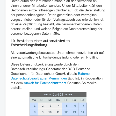
Daten durch den Betroffenen muss sich der Betroffene an
einen unserer Mitarbeiter wenden. Unser Mitarbeiter klärt den
Betroffenen einzelfallbezogen darüber auf, ob die Bereitstellung
der personenbezogenen Daten gesetzlich oder vertraglich
vorgeschrieben oder für den Vertragsabschluss erforderlich ist,
ob eine Verpflichtung besteht, die personenbezogenen Daten
bereitzustellen, und welche Folgen die Nichtbereitstellung der
personenbezogenen Daten hätte.
10. Bestehen einer automatisierten
Entscheidungsfindung
Als verantwortungsbewusstes Unternehmen verzichten wir auf
eine automatische Entscheidungsfindung oder ein Profiling.
Diese Datenschutzerklärung wurde durch den
Datenschutzerklärungs-Generator der DGD Deutsche
Gesellschaft für Datenschutz GmbH, die als
Externer
Datenschutzbeauftragter Memmingen
tätig ist, in Kooperation
mit dem
Anwalt für Datenschutzrecht
Christian Solmecke
erstellt.
<<
<
Juni 26
>
>>
Mo
Di
Mi
Do
Fr
Sa
So
1
2
3
4
5
6
7
8
9
10
11
12
13
14