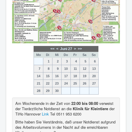
<<
<
Juni 27
>
>>
Mo
Di
Mi
Do
Fr
Sa
So
1
2
3
4
5
6
7
8
9
10
11
12
13
14
15
16
17
18
19
20
21
22
23
24
25
26
27
28
29
30
Am Wochenende in der Zeit von
22:00 bis 08:00
verweist
der Tierärztliche Notdienst an die
Klinik für Kleintiere
der
TiHo Hannover
Link
Tel 0511 953 6200
Bitte haben Sie Verständnis, daß unser Notdienst aufgrund
des Arbeitsvolumens in der Nacht auf die erreichbaren