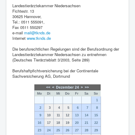
Landestierärztekammer Niedersachsen
Fichtestr. 13
30625 Hannover,
Tel.: 0511 555091,
Fax 0511 550297
e-mail
mail@tknds.de
Internet
www.tknds.de
Die berufsrechtlichen Regelungen sind der Berufsordnung der
Landestierärztekammer Niedersachsen zu entnehmen
(Deutsches Tierärzteblatt 3/2003, Seite 289)
Berufshaftpfichtversicherung bei der Continentale
Sachversicherung AG, Dortmund
<<
<
Dezember 24
>
>>
Mo
Di
Mi
Do
Fr
Sa
So
1
2
3
4
5
6
7
8
9
10
11
12
13
14
15
16
17
18
19
20
21
22
23
24
25
26
27
28
29