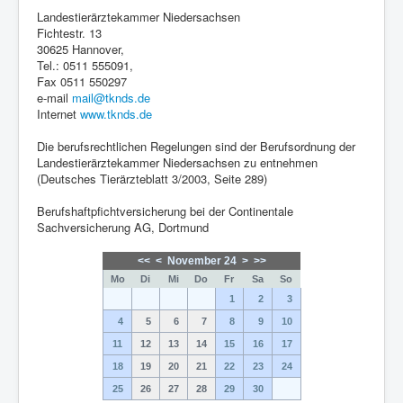
Landestierärztekammer Niedersachsen
Fichtestr. 13
30625 Hannover,
Tel.: 0511 555091,
Fax 0511 550297
e-mail
mail@tknds.de
Internet
www.tknds.de
Die berufsrechtlichen Regelungen sind der Berufsordnung der
Landestierärztekammer Niedersachsen zu entnehmen
(Deutsches Tierärzteblatt 3/2003, Seite 289)
Berufshaftpfichtversicherung bei der Continentale
Sachversicherung AG, Dortmund
<<
<
November 24
>
>>
Mo
Di
Mi
Do
Fr
Sa
So
1
2
3
4
5
6
7
8
9
10
11
12
13
14
15
16
17
18
19
20
21
22
23
24
25
26
27
28
29
30