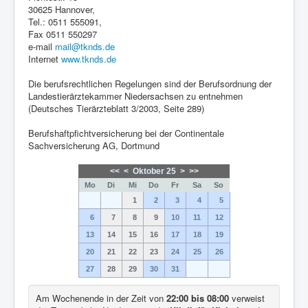
30625 Hannover,
Tel.: 0511 555091,
Fax 0511 550297
e-mail
mail@tknds.de
Internet
www.tknds.de
Die berufsrechtlichen Regelungen sind der Berufsordnung der
Landestierärztekammer Niedersachsen zu entnehmen
(Deutsches Tierärzteblatt 3/2003, Seite 289)
Berufshaftpfichtversicherung bei der Continentale
Sachversicherung AG, Dortmund
<<
<
Oktober 25
>
>>
Mo
Di
Mi
Do
Fr
Sa
So
1
2
3
4
5
6
7
8
9
10
11
12
13
14
15
16
17
18
19
20
21
22
23
24
25
26
27
28
29
30
31
Am Wochenende in der Zeit von
22:00 bis 08:00
verweist